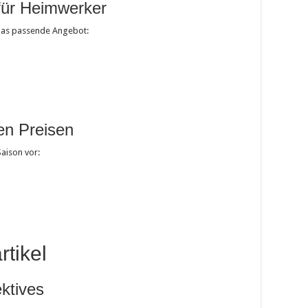
für Heimwerker
 das passende Angebot:
en Preisen
aison vor:
rtikel
ektives