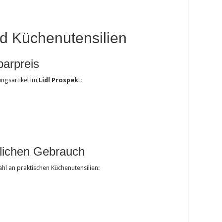
d Küchenutensilien
parpreis
ngsartikel im
Lidl Prospek
t:
glichen Gebrauch
ahl an praktischen Küchenutensilien: