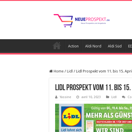
Action
Aldi Nord
Aldi Süd
E
Home
/
Lidl
/
Lidl Prospekt vom 11. bis 15. Apri
Lidl Prospekt vom 11. bis 15.
Yassine
avril 10, 2023
Lidl
Co